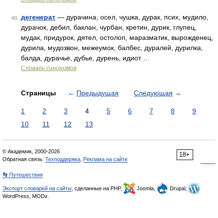
дегенерат
— дурачина, осел, чушка, дурак, псих, мудило,
40
дурачок, дебил, баклан, чурбан, кретин, дурик, глупец,
мудак, придурок, дятел, остолоп, маразматик, вырожденец,
дурила, мудозвон, межеумок, балбес, дуралей, дурилка,
балда, дурачье, дубье, дурень, идиот …
Словарь синонимов
Страницы
←
Предыдущая
Следующая
→
1
2
3
4
5
6
7
8
9
10
11
12
13
© Академик, 2000-2026
18+
Обратная связь:
Техподдержка
,
Реклама на сайте
👣 Путешествия
Экспорт словарей на сайты
, сделанные на PHP,
Joomla,
Drupal,
WordPress, MODx.