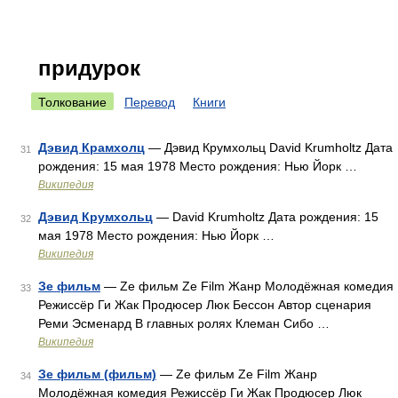
придурок
Толкование
Перевод
Книги
Дэвид Крамхолц
— Дэвид Крумхольц David Krumholtz Дата
31
рождения: 15 мая 1978 Место рождения: Нью Йорк …
Википедия
Дэвид Крумхольц
— David Krumholtz Дата рождения: 15
32
мая 1978 Место рождения: Нью Йорк …
Википедия
Зе фильм
— Ze фильм Ze Film Жанр Молодёжная комедия
33
Режиссёр Ги Жак Продюсер Люк Бессон Автор сценария
Реми Эсменард В главных ролях Клеман Сибо …
Википедия
Зе фильм (фильм)
— Ze фильм Ze Film Жанр
34
Молодёжная комедия Режиссёр Ги Жак Продюсер Люк