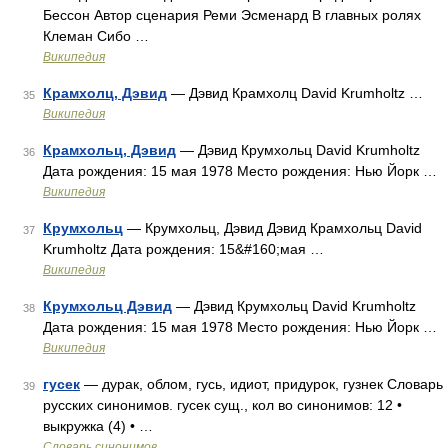
Бессон Автор сценария Реми Эсменард В главных ролях
Клеман Сибо …
Википедия
Крамхолц, Дэвид
— Дэвид Крамхолц David Krumholtz …
35
Википедия
Крамхольц, Дэвид
— Дэвид Крумхольц David Krumholtz
36
Дата рождения: 15 мая 1978 Место рождения: Нью Йорк …
Википедия
Крумхольц
— Крумхольц, Дэвид Дэвид Крамхольц David
37
Krumholtz Дата рождения: 15&#160;мая …
Википедия
Крумхольц Дэвид
— Дэвид Крумхольц David Krumholtz
38
Дата рождения: 15 мая 1978 Место рождения: Нью Йорк …
Википедия
гусек
— дурак, облом, гусь, идиот, придурок, гузнек Словарь
39
русских синонимов. гусек сущ., кол во синонимов: 12 •
выкружка (4) • …
Словарь синонимов